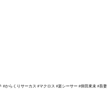
チ
#からくりサーカス
#マクロス
#楽シーサー
#倖田來未
#吾妻