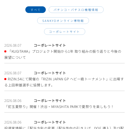
すべて
パチンコ・パチスロ機種情報
SANKYOオンライン博物館
コーポレートサイト
2026.08.07
コーポレートサイト
「KUGITAMA」プロジェクト開始から1年 取り組みの振り返りと今後の
展望について
2026.08.07
コーポレートサイト
RIZIN.54にて開催の「RIZIN JAPAN GP ヘビー級トーナメント」に出場す
る上田幹雄選手に協賛します。
2026.08.06
コーポレートサイト
「釘玉夏祭り」開催！渋谷・MIYASHITA PARKで夏祭りを楽しもう！
2026.08.06
コーポレートサイト
投資家情報に『配当方針の変更（配当性向の引き上げ、DOE 導入）及び配