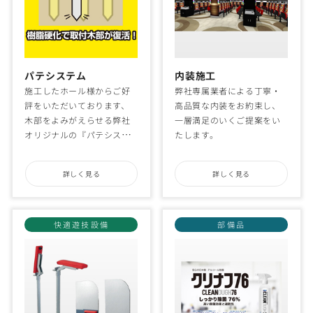
パテシステム
内装施工
施工したホール様からご好
弊社専属業者による丁寧・
評をいただいております、
高品質な内装をお約束し、
木部をよみがえらせる弊社
一層満足のいくご提案をい
オリジナルの『パテシステ
たします。
ム』です。
詳しく見る
詳しく見る
快適遊技設備
部備品