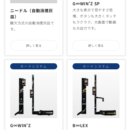
G∞WIN'Z SP
大きな表示で見やすさ倍
ニードル（自動消煙灰
増、ボタンも大きくタッチ
皿）
もラクラク、大画面で動画
酸欠方式の自動消煙灰皿で
も大迫力です。
す。
詳しく見る
詳しく見る
カードシステム
カードシステム
G∞WIN'Z
B∞LEX