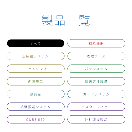
製品一覧
すべて
補給機器
玉補給システム
喫煙ブース
チェンジマ!!
パテシステム
内装施工
快適遊技設備
部備品
カードシステム
紙幣搬送システム
ポスターフィット
CUBE 640
他社取扱製品