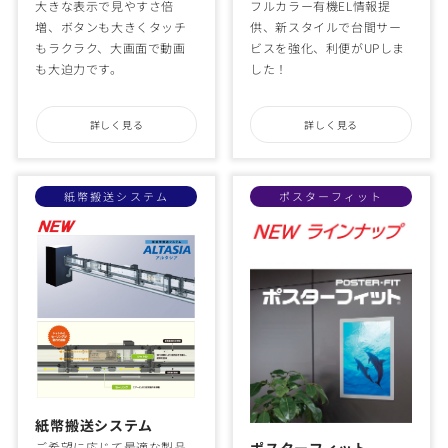
大きな表示で見やすさ倍
フルカラー有機EL情報提
増、ボタンも大きくタッチ
供、新スタイルで台間サー
もラクラク、大画面で動画
ビスを強化、利便がUPしま
も大迫力です。
した！
詳しく見る
詳しく見る
紙幣搬送システム
ポスターフィット
紙幣搬送システム
ご希望に応じて最適な製品